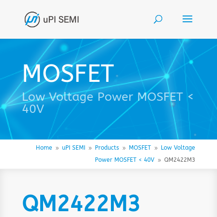
MOSFET
Low Voltage Power MOSFET <
40V
Home
uPI SEMI
Products
MOSFET
Low Voltage
9
9
9
9
Power MOSFET < 40V
QM2422M3
9
QM2422M3