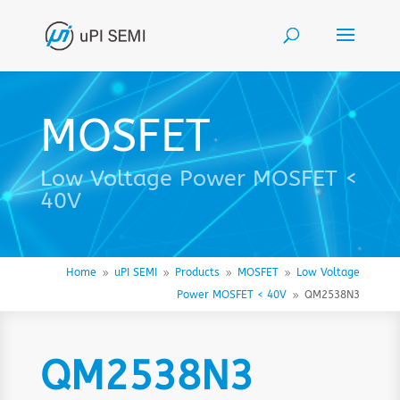
MOSFET
Low Voltage Power MOSFET <
40V
Home
uPI SEMI
Products
MOSFET
Low Voltage
9
9
9
9
Power MOSFET < 40V
QM2538N3
9
QM2538N3