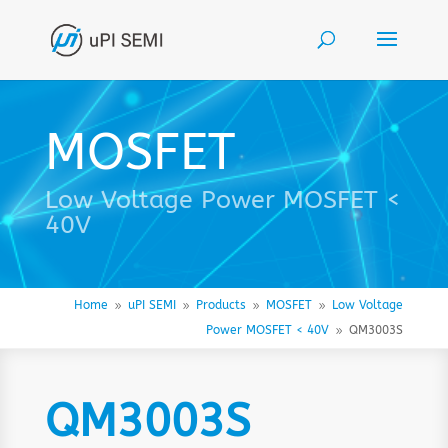
MOSFET
Low Voltage Power MOSFET <
40V
Home
uPI SEMI
Products
MOSFET
Low Voltage
9
9
9
9
Power MOSFET < 40V
QM3003S
9
QM3003S