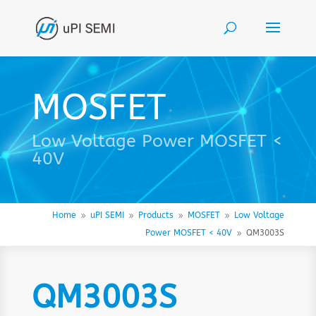
MOSFET
Low Voltage Power MOSFET <
40V
Home
uPI SEMI
Products
MOSFET
Low Voltage
9
9
9
9
Power MOSFET < 40V
QM3003S
9
QM3003S