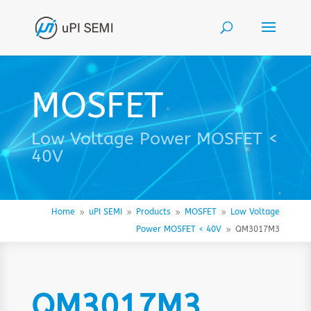
MOSFET
Low Voltage Power MOSFET <
40V
Home
uPI SEMI
Products
MOSFET
Low Voltage
9
9
9
9
Power MOSFET < 40V
QM3017M3
9
QM3017M3