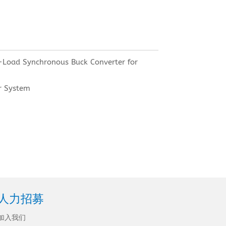
-Load Synchronous Buck Converter for
r System
人力招募
加入我们