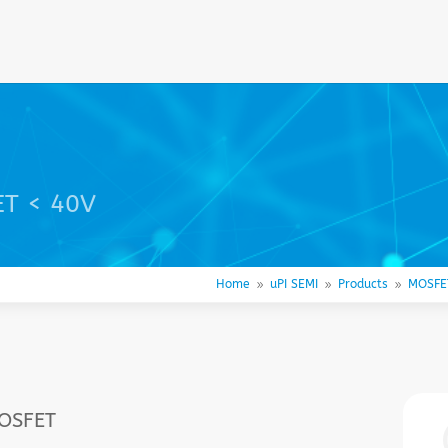
ET < 40V
Home
uPI SEMI
Products
MOSFE
9
9
9
MOSFET