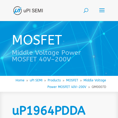
MOSFET
Middle Voltage Power
MOSFET 40V~200V
Home
uPI SEMI
Products
MOSFET
Middle Voltage
9
9
9
9
Power MOSFET 40V~200V
QM0007D
9
uP1964PDDA