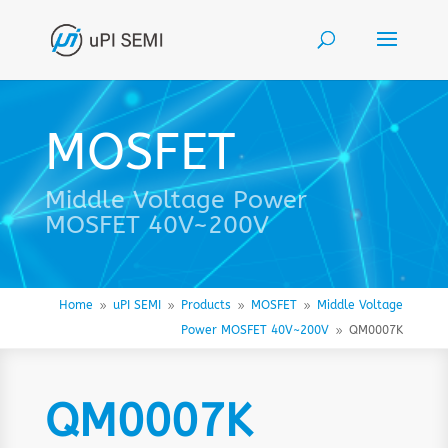
MOSFET
Middle Voltage Power
MOSFET 40V~200V
Home
uPI SEMI
Products
MOSFET
Middle Voltage
9
9
9
9
Power MOSFET 40V~200V
QM0007K
9
QM0007K