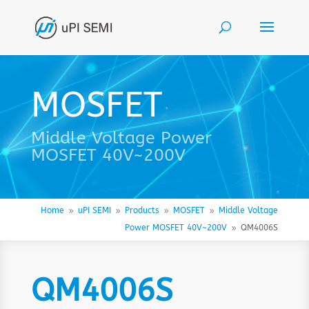
MOSFET
Middle Voltage Power
MOSFET 40V~200V
Home
uPI SEMI
Products
MOSFET
Middle Voltage
9
9
9
9
Power MOSFET 40V~200V
QM4006S
9
QM4006S