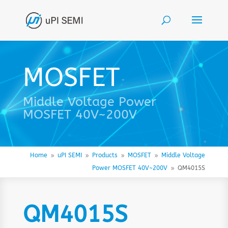
MOSFET
Middle Voltage Power
MOSFET 40V~200V
Home
uPI SEMI
Products
MOSFET
Middle Voltage
9
9
9
9
Power MOSFET 40V~200V
QM4015S
9
QM4015S