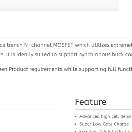
 trench N-channel MOSFET which utilizes extremely 
. It is ideally suited to support synchronous buck co
Product requirements while supporting full function
Feature
Advanced high cell densi
Super Low Gate Charge
Excellent Cdv/dt effect d