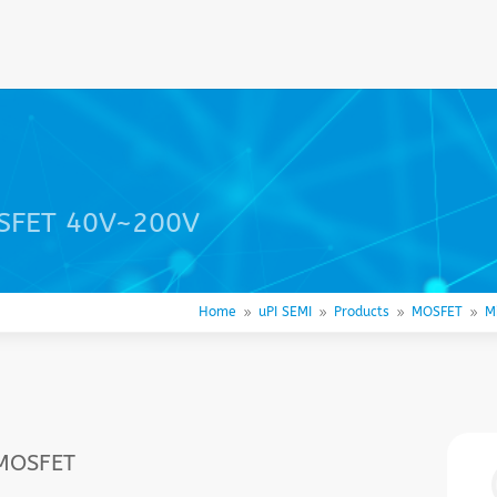
OSFET 40V~200V
Home
uPI SEMI
Products
MOSFET
M
9
9
9
9
 MOSFET