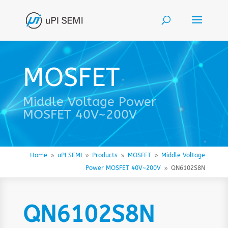
MOSFET
Middle Voltage Power
MOSFET 40V~200V
Home
uPI SEMI
Products
MOSFET
Middle Voltage
9
9
9
9
Power MOSFET 40V~200V
QN6102S8N
9
QN6102S8N