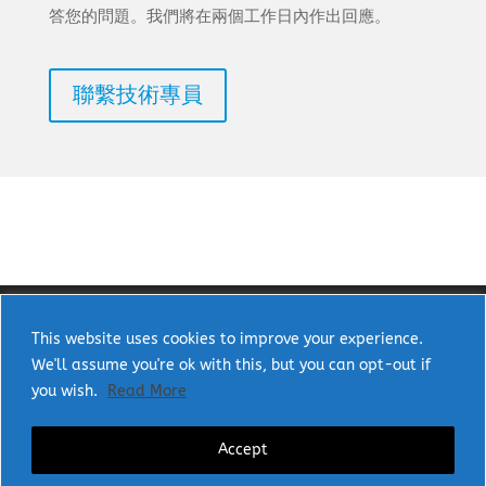
答您的問題。我們將在兩個工作日內作出回應。
聯繫技術專員
This website uses cookies to improve your experience.
We'll assume you're ok with this, but you can opt-out if
Copyright © 2025 uPI Semi Corp. All rights
you wish.
Read More
reserved.
Accept