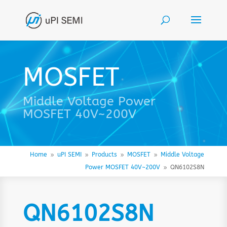
MOSFET
Middle Voltage Power
MOSFET 40V~200V
Home
uPI SEMI
Products
MOSFET
Middle Voltage
9
9
9
9
Power MOSFET 40V~200V
QN6102S8N
9
QN6102S8N