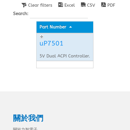
Clear filters
Excel
CSV
PDF
Search:
Part Number
uP7501
5V Dual ACPI Controller.
關於我們
關於力智電子