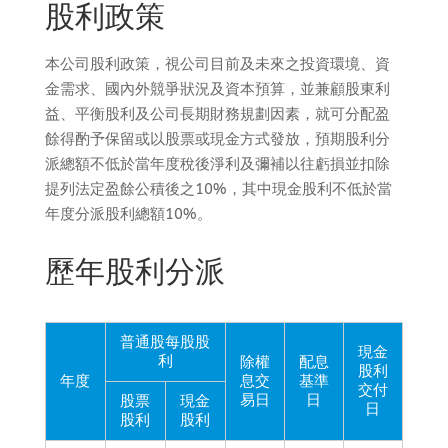
股利政策
本公司股利政策，視公司目前及未來之投資環境、資
金需求、國內外競爭狀況及資本預算，並兼顧股東利
益、平衡股利及公司長期財務規劃因素，就可分配盈
餘得酌予保留或以股票或現金方式發放，預期股利分
派總額不低於當年度稅後淨利及彌補以往虧損並扣除
提列法定盈餘公積後之10%，其中現金股利不低於當
年度分派股利總額10%。
歷年股利分派
普通股每股股
現金
利
除權
配息
股利
年度
息交
基準
交付
易日
日
股票
現金
日
股利
股利