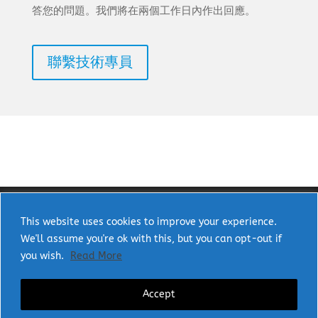
答您的問題。我們將在兩個工作日內作出回應。
聯繫技術專員
This website uses cookies to improve your experience.
We'll assume you're ok with this, but you can opt-out if
Copyright © 2025 uPI Semi Corp. All rights
you wish.
Read More
reserved.
Accept