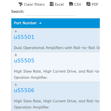
Clear filters
Excel
CSV
PDF
Search:
Part Number
uS5501
Dual Operational Amplifiers with Rail-to-Rail Outputs
uS5505
High Slew Rate, High Current Drive, and Rail-to-Rail
Opration Amplifier.
uS5506
High Slew Rate, High Current Drive, and Rail-to-Rail
Operation Amplifier.