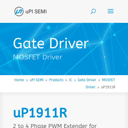
Gate Driver
MOSFET Driver
Home
uPI SEMI
Products
IC
Gate Driver
MOSFET
9
9
9
9
9
Driver
uP1911R
9
uP1911R
2 to 4 Phase PWM Extender for