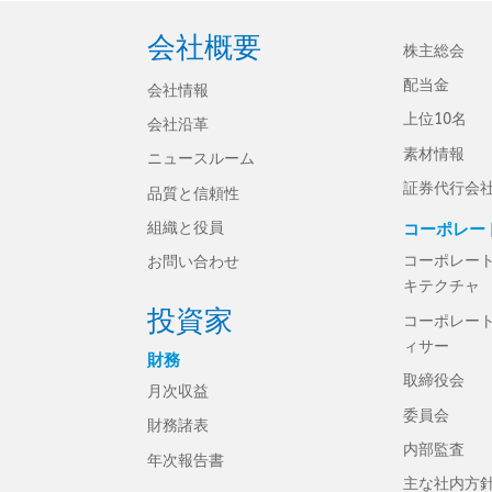
会社概要
株主総会
配当金
会社情報
上位10名
会社沿革
素材情報
ニュースルーム
証券代行会
品質と信頼性
組織と役員
コーポレー
コーポレー
お問い合わせ
キテクチャ
投資家
コーポレー
ィサー
財務
取締役会
月次収益
委員会
財務諸表
内部監査
年次報告書
主な社内方