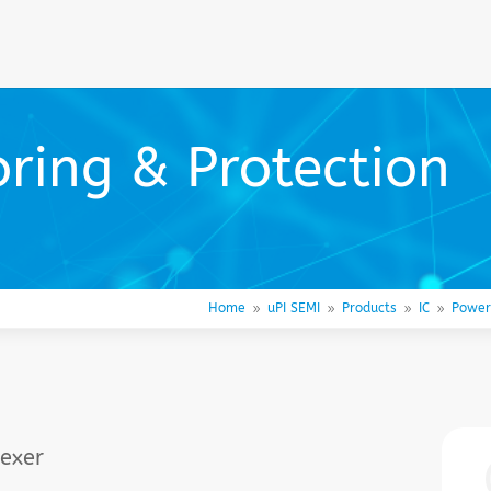
ring & Protection
Home
uPI SEMI
Products
IC
Power
9
9
9
9
lexer