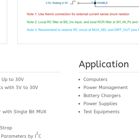
Application
, Up to 30V
Computers
ts with 5V to 30V
Power Management
Battery Chargers
Power Supplies
r with Single Bit MUX
Test Equipments
 Strap
2
 Parameters by I
C