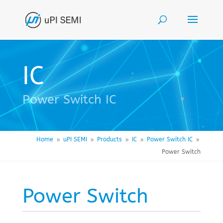
IC
Power Switch IC
Home
uPI SEMI
Products
IC
Power Switch IC
9
9
9
9
9
Power Switch
Power Switch