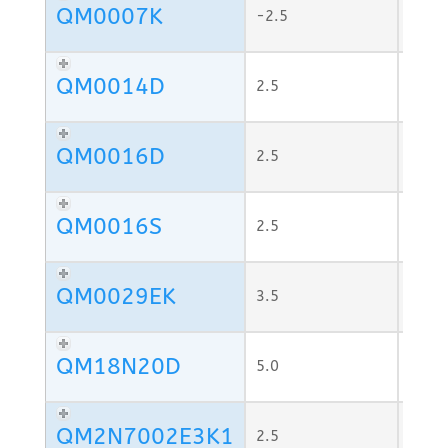
QM0007K
-2.5
700
QM0014D
2.5
158
QM0016D
2.5
50
QM0016S
2.5
50
QM0029EK
3.5
QM18N20D
5.0
QM2N7002E3K1
2.5
4000