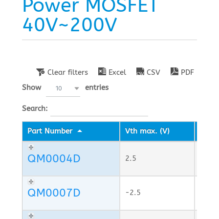
Power MOSFET
40V~200V
Clear filters
Excel
CSV
PDF
Show
entries
10
Search:
Part Number
Vth max. (V)
RDS(
QM0004D
2.5
120
QM0007D
-2.5
700